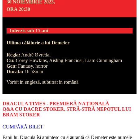
30 NOIEMBRIE 2023,
ORA 20:30
Interzis sub 15 ani
Ultima călătorie a lui Demeter
Regia:
André Øvredal
Cu:
Corey Hawkins, Aisling Franciosi, Liam Cunningham
Gen:
Fantasy, horror
Durata:
1h 58min
Vorbit în engleză, subtitrat în română
DRACULA TIMES - PREMIERĂ NAȚIONALĂ
Q&A CU DACRE STOKER, STRĂ-STRĂ NEPOTUL LUI
BRAM STOKER
CUMPĂRĂ BILET
Fanii lui Dracula își amintesc cu siguranță că Demeter este numele