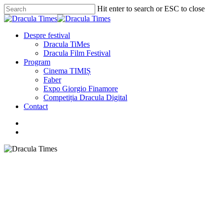
Skip
Hit enter to search or ESC to close
to
Close
main
Search
content
search
Menu
Despre festival
Dracula TiMes
Dracula Film Festival
Program
Cinema TIMIȘ
Faber
Expo Giorgio Finamore
Competiția Dracula Digital
Contact
facebook
instagram
search
Cinema TIMIȘ
The Last Voyage of the
Demeter