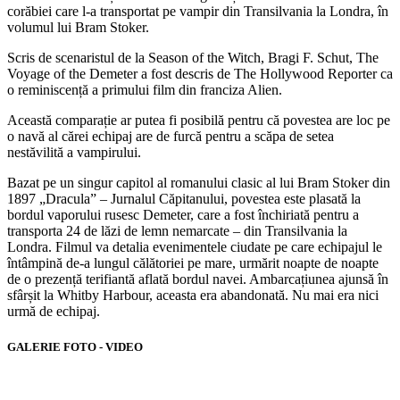
corăbiei care l-a transportat pe vampir din Transilvania la Londra, în
volumul lui Bram Stoker.
Scris de scenaristul de la Season of the Witch, Bragi F. Schut, The
Voyage of the Demeter a fost descris de The Hollywood Reporter ca
o reminiscență a primului film din franciza Alien.
Această comparație ar putea fi posibilă pentru că povestea are loc pe
o navă al cărei echipaj are de furcă pentru a scăpa de setea
nestăvilită a vampirului.
Bazat pe un singur capitol al romanului clasic al lui Bram Stoker din
1897 „Dracula” – Jurnalul Căpitanului, povestea este plasată la
bordul vaporului rusesc Demeter, care a fost închiriată pentru a
transporta 24 de lăzi de lemn nemarcate – din Transilvania la
Londra. Filmul va detalia evenimentele ciudate pe care echipajul le
întâmpină de-a lungul călătoriei pe mare, urmărit noapte de noapte
de o prezență terifiantă aflată bordul navei. Ambarcațiunea ajunsă în
sfârșit la Whitby Harbour, aceasta era abandonată. Nu mai era nici
urmă de echipaj.
GALERIE FOTO - VIDEO