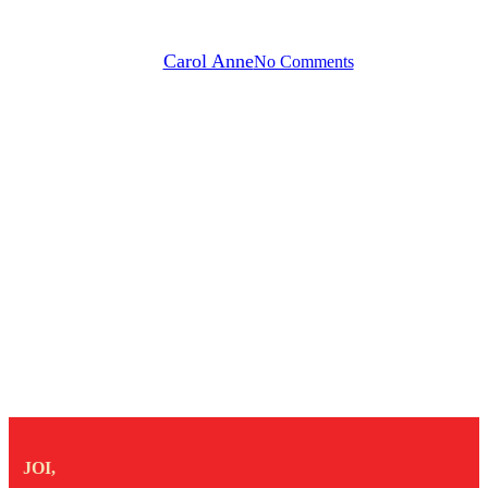
(Anglia, Germania, SUA, 2023)
By
Carol Anne
No Comments
JOI,