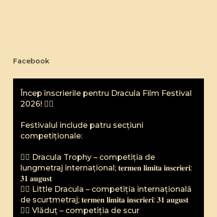
Facebook
Încep înscrierile pentru Dracula Film Festival
2026! 🧛‍♂️
Festivalul include patru secțiuni
competiționale:
🧛‍♂️ Dracula Trophy – competiția de
lungmetraj internațional; 𝐭𝐞𝐫𝐦𝐞𝐧 𝐥𝐢𝐦𝐢𝐭𝐚 𝐢𝐧𝐬𝐜𝐫𝐢𝐞𝐫𝐢:
𝟑𝟏 𝐚𝐮𝐠𝐮𝐬𝐭
🧛‍♂️ Little Dracula – competiția internațională
de scurtmetraj; 𝐭𝐞𝐫𝐦𝐞𝐧 𝐥𝐢𝐦𝐢𝐭𝐚 𝐢𝐧𝐬𝐜𝐫𝐢𝐞𝐫𝐢: 𝟑𝟏 𝐚𝐮𝐠𝐮𝐬𝐭
🧛‍♂️ Vlăduț – competiția de scur