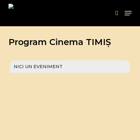
Skip
Men
to
search
main
content
Program Cinema TIMIȘ
NICI UN EVENIMENT