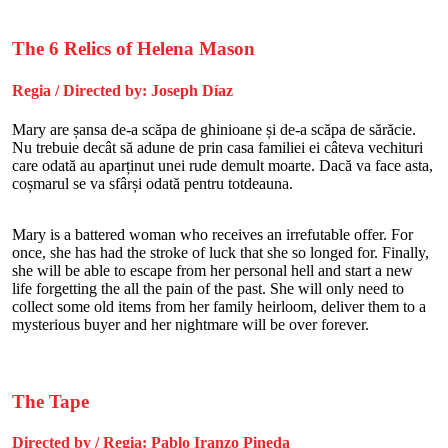
The 6 Relics of Helena Mason
Regia / Directed by: Joseph Díaz
Mary are șansa de-a scăpa de ghinioane și de-a scăpa de sărăcie.
Nu trebuie decât să adune de prin casa familiei ei câteva vechituri
care odată au aparținut unei rude demult moarte. Dacă va face asta,
coșmarul se va sfârși odată pentru totdeauna.
Mary is a battered woman who receives an irrefutable offer. For
once, she has had the stroke of luck that she so longed for. Finally,
she will be able to escape from her personal hell and start a new
life forgetting the all the pain of the past. She will only need to
collect some old items from her family heirloom, deliver them to a
mysterious buyer and her nightmare will be over forever.
The Tape
Directed by / Regia: Pablo Iranzo Pineda