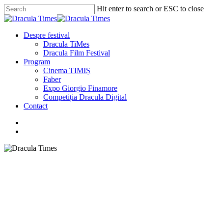
Skip
Hit enter to search or ESC to close
to
Close
main
Search
content
search
Menu
Despre festival
Dracula TiMes
Dracula Film Festival
Program
Cinema TIMIȘ
Faber
Expo Giorgio Finamore
Competiția Dracula Digital
Contact
facebook
instagram
search
FABER
Focus Spania
Scurtmetraje prezentate de
Dracula Film Festival, 2023