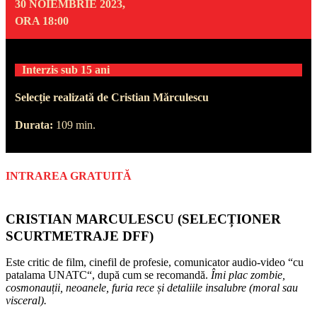
30 NOIEMBRIE 2023,
ORA 18:00
Interzis sub 15 ani
Selecție realizată de Cristian Mărculescu
Durata:
109 min.
INTRAREA GRATUITĂ
CRISTIAN MARCULESCU (SELECȚIONER
SCURTMETRAJE DFF)
Este critic de film, cinefil de profesie, comunicator audio-video “cu
patalama UNATC“, după cum se recomandă.
Îmi plac zombie,
cosmonauții, neoanele, furia rece și detaliile insalubre (moral sau
visceral).