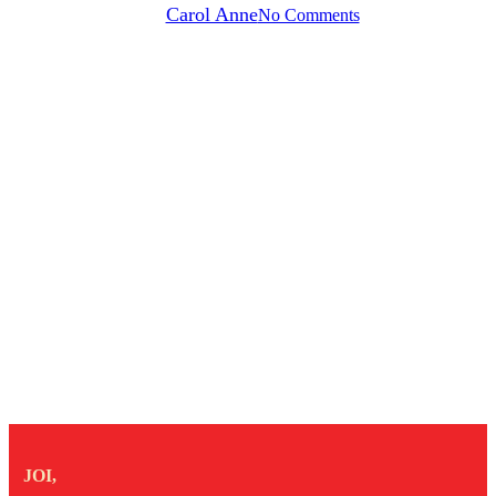
By
Carol Anne
No Comments
JOI,