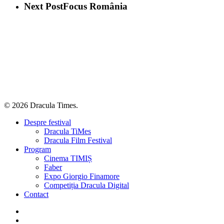
Next Post
Focus România
© 2026 Dracula Times.
Close
Despre festival
Menu
Dracula TiMes
Dracula Film Festival
Program
Cinema TIMIȘ
Faber
Expo Giorgio Finamore
Competiția Dracula Digital
Contact
facebook
instagram