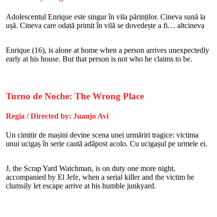
Adolescentul Enrique este singur în vila părinților. Cineva sună la
ușă. Cineva care odată primit în vilă se dovedește a fi… altcineva
Enrique (16), is alone at home when a person arrives unexpectedly
early at his house. But that person is not who he claims to be.
Turno de Noche: The Wrong Place
Regia / Directed by: Juanjo Avi
Un cimitir de mașini devine scena unei urmăriri tragice: victima
unui ucigaș în serie caută adăpost acolo. Cu ucigașul pe urmele ei.
J, the Scrap Yard Watchman, is on duty one more night,
accompanied by El Jefe, when a serial killer and the victim he
clumsily let escape arrive at his humble junkyard.